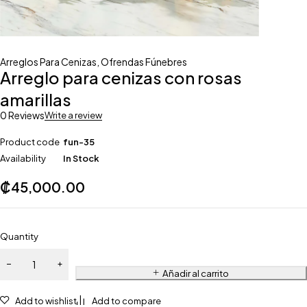
Arreglos Para Cenizas
,
Ofrendas Fúnebres
Arreglo para cenizas con rosas
amarillas
0 Reviews
Write a review
Product code
fun-35
Availability
In Stock
₡
45,000.00
Quantity
Añadir al carrito
Add to wishlist
Add to compare