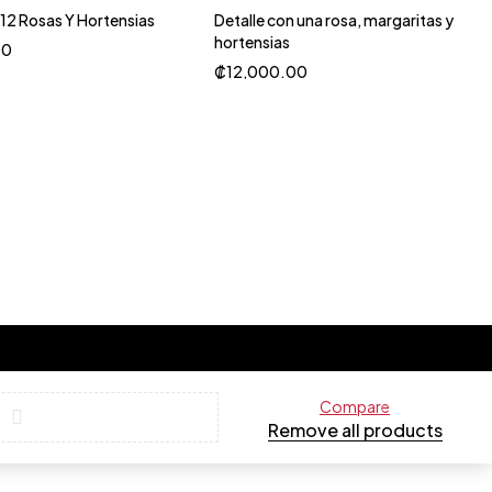
 12 Rosas Y Hortensias
Detalle con una rosa, margaritas y
hortensias
00
₡
12,000.00
Compare
Remove all products