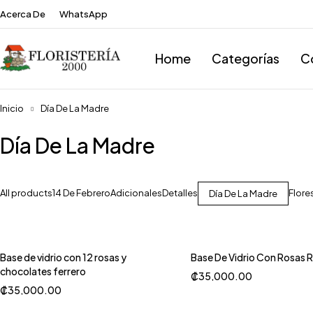
Acerca De
WhatsApp
Home
Categorías
C
Inicio
Día De La Madre
Día De La Madre
All products
14 De Febrero
Adicionales
Detalles
Flore
Día De La Madre
Base de vidrio con 12 rosas y
Base De Vidrio Con Rosas 
chocolates ferrero
₡
35,000.00
₡
35,000.00