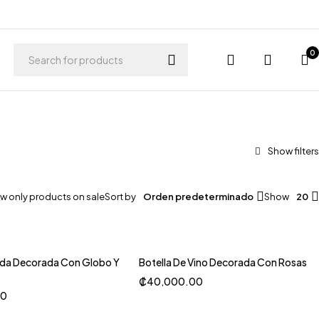
0
w only products on sale
Sort by
Orden predeterminado
Show
20
da Decorada Con Globo Y
Botella De Vino Decorada Con Rosas
₡
40,000.00
00