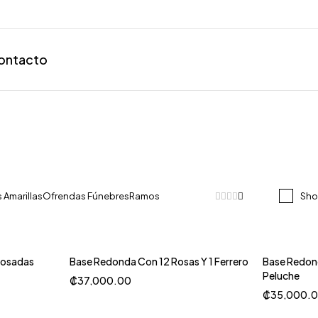
ontacto
s Amarillas
Ofrendas Fúnebres
Ramos
Sho
Rosadas
Base Redonda Con 12 Rosas Y 1 Ferrero
Base Redon
Peluche
₡
37,000.00
₡
35,000.