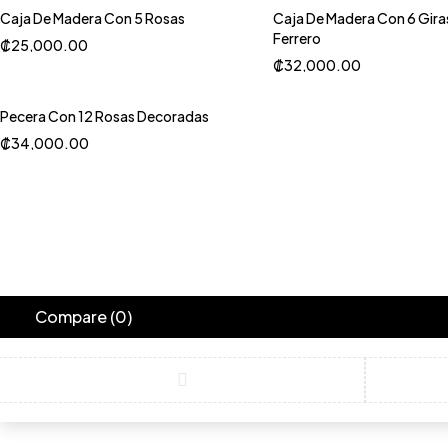
Caja De Madera Con 5 Rosas
Caja De Madera Con 6 Gira
Ferrero
₡
25,000.00
₡
32,000.00
Pecera Con 12 Rosas Decoradas
₡
34,000.00
Compare
(0)