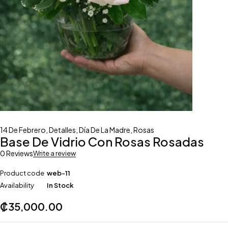
14 De Febrero
,
Detalles
,
Día De La Madre
,
Rosas
Base De Vidrio Con Rosas Rosadas
0 Reviews
Write a review
Product code
web-11
Availability
In Stock
₡
35,000.00