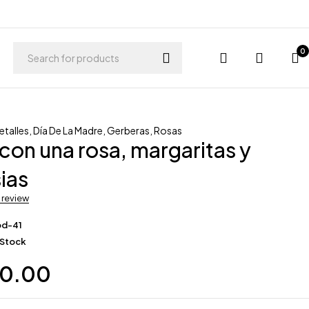
0
etalles
,
Día De La Madre
,
Gerberas
,
Rosas
 con una rosa, margaritas y
ias
a review
od-41
 Stock
00.00