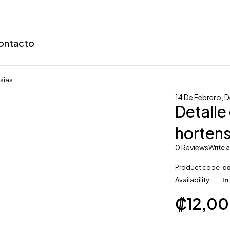
ontacto
nsias
14 De Febrero
,
D
Detalle
hortens
0 Reviews
Write 
Product code
c
Availability
In
₡
12,0