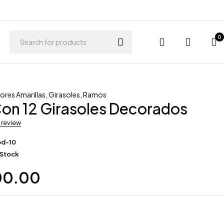
0
lores Amarillas
,
Girasoles
,
Ramos
on 12 Girasoles Decorados
a review
od-10
 Stock
00.00