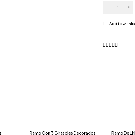
Ramo Con
12
Girasoles
Decorados
cantidad
s
Ramo Con 3 Girasoles Decorados
Ramo De Lir